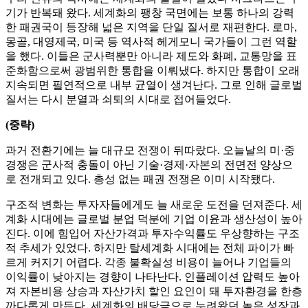
기가 반복돼 왔다. 세계화의 팽창 국면에는 보통 하나의 강력
한 패권국이 등장해 넓은 지역을 단일 질서로 재편한다. 로마,
몽골, 대영제국, 미국 등 역사적 헤게모니 국가들이 그런 역할
을 했다. 이들은 군사력뿐만 아니라 제도와 화폐, 교통망을 표
준화함으로써 광범위한 통합을 이뤄냈다. 하지만 통합이 오래
지속되면 필연적으로 내부 균열이 생겨난다. 그로 인해 글로벌
질서는 다시 분열과 쇠퇴의 시대로 접어들었다.
(중략)
과거 전환기에는 늘 대규모 전쟁이 뒤따랐다. 오늘날의 미·중
경쟁은 군사적 충돌이 아닌 기술·경제·자본의 전면전 양상으
로 전개되고 있다. 총성 없는 패권 전쟁은 이미 시작됐다.
구조적 변화는 투자자들에게도 늘 새로운 도전을 던져준다. 세
계화 시대에는 글로벌 분업 덕분에 기업 이윤과 생산성이 높아
진다. 이에 힘입어 자산가격과 투자수익률도 우상향하는 구조
적 추세가 있었다. 하지만 탈세계화 시대에는 전체 파이가 빠
르게 커지기 어렵다. 각종 불확실성 비용이 늘어나 기업들의
이익률이 낮아지는 경향이 나타난다. 인플레이션 압력도 높아
져 자본비용 상승과 자산가치 할인 요인이 돼 투자환경을 한층
까다롭게 만든다. 세계화의 배당금으로 누려왔던 높은 성장과