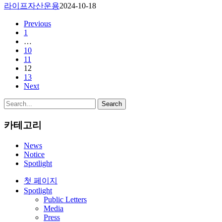
라이프자산운용
2024-10-18
Previous
1
…
10
11
12
13
Next
Search
카테고리
News
Notice
Spotlight
Close
첫 페이지
Menu
Spotlight
Public Letters
Media
Press